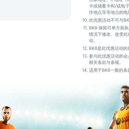
卡或储蓄卡和/或电
作地点等等地点的电
此优惠活动不可与B
BK8 保留可单方面
情况下修改、改变此
动。
BK8是此优惠活动
参与此优惠活动的会
相关条款与条规。
适用于BK8一般的