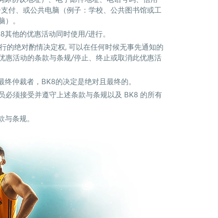
子支付、或公共电脑（例子：学校、公共图书馆或工
脑）。
K8其他的优惠活动同时使用/进行。
执行的绝对酌情决定权, 可以在任何时候无事先通知的
优惠活动的条款与条规/停止、终止或取消此优惠活
的最终仲裁者，BK8的决定是绝对且最终的。
员必须接受并遵守上述条款与条规以及 BK8 的所有
条款与条规。