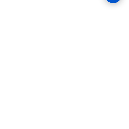
Malaysia
牌照