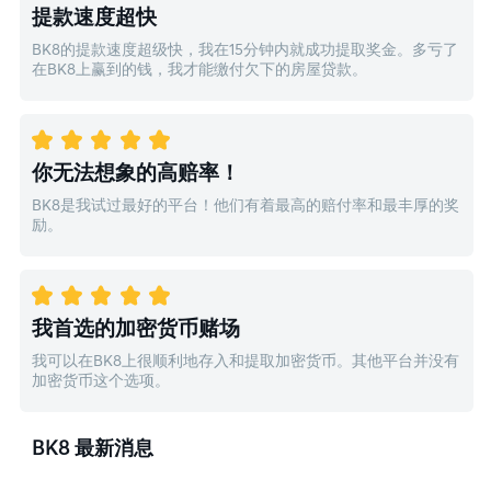
提款速度超快
BK8的提款速度超级快，我在15分钟内就成功提取奖金。多亏了
在BK8上赢到的钱，我才能缴付欠下的房屋贷款。
你无法想象的高赔率！
BK8是我试过最好的平台！他们有着最高的赔付率和最丰厚的奖
励。
我首选的加密货币赌场
我可以在BK8上很顺利地存入和提取加密货币。其他平台并没有
加密货币这个选项。
BK8 最新消息