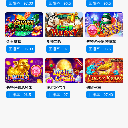
回报率
97.06
回报率
96.5
回报率
96.5
金玉满堂
食神二哈
买特色圣诞特快车
回报率
95.03
回报率
97
回报率
96.5
买特色喜从猪来
转运乐消消
锦鲤夺宝
回报率
96.51
回报率
97
回报率
97.49