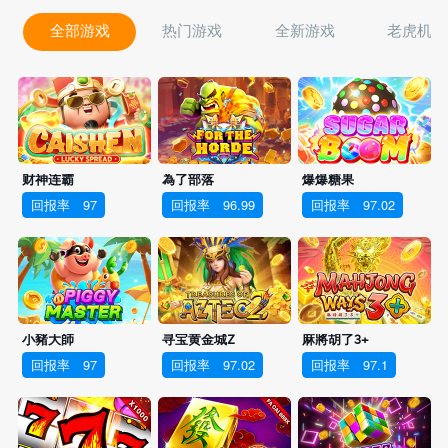
全部游戏
热门游戏
全新游戏
老虎机
财神连霸
為了部落
爆爆糖果
回报率
97
回报率
96.99
回报率
97.02
小豬大師
寻宝黄金城Z
麻將胡了3+
回报率
97
回报率
97.02
回报率
97.1