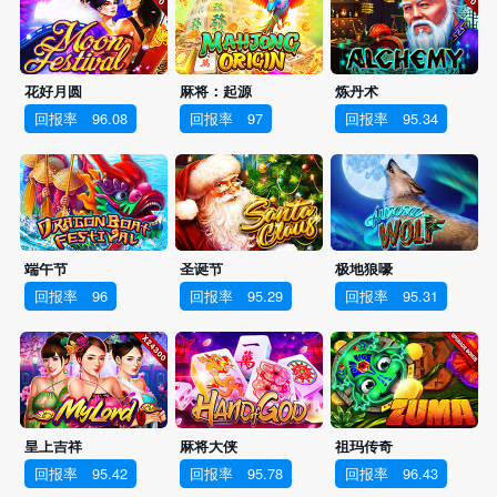
花好月圆
麻将：起源
炼丹术
回报率
96.08
回报率
97
回报率
95.34
端午节
圣诞节
极地狼嚎
回报率
96
回报率
95.29
回报率
95.31
皇上吉祥
麻将大侠
祖玛传奇
回报率
95.42
回报率
95.78
回报率
96.43