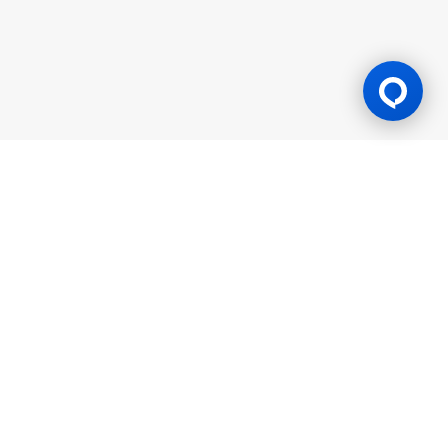
游戏许可证
BK8 由 Mettlemind Tech Ltd.（注册号：15779）运营，注册地址
位于科摩罗联盟安茹安自治岛穆察穆都市Hamchako区。BK8持有
科摩罗联盟安茹安自治岛政府颁发的合法牌照（许可证号：ALSI-
202504032-FI2），并受其监管。BK8已通过全部监管合规审查，
获得法律授权可开展一切机会游戏与投注活动。