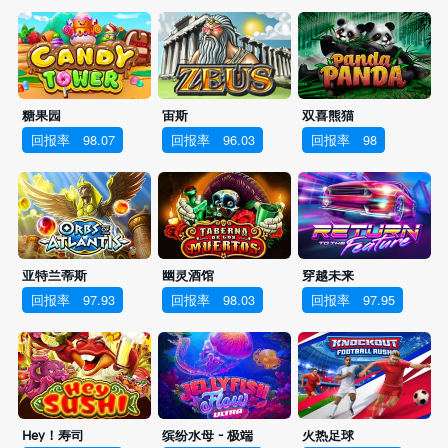
糖果园
宙斯
双喜熊猫
回报率
98.07
回报率
96.03
回报率
98
亚特兰蒂斯
幽灵酒馆
穿越未来
回报率
97.93
回报率
98.03
回报率
97.95
Hey！寿司
缤纷水母 - 极端
火热足球