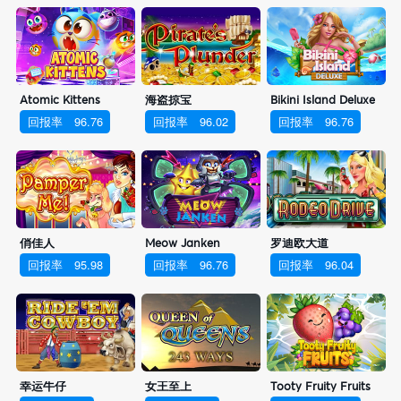
Atomic Kittens
海盗掠宝
Bikini Island Deluxe
回报率
96.76
回报率
96.02
回报率
96.76
俏佳人
Meow Janken
罗迪欧大道
回报率
95.98
回报率
96.76
回报率
96.04
幸运牛仔
女王至上
Tooty Fruity Fruits