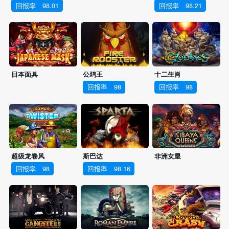
回报率
98.01
回报率
98.21
日本面具
公鸡王
十二生肖
回报率
98
回报率
98
超级龙卷风
斯巴达
非洲女皇
回报率
98
回报率
98.16