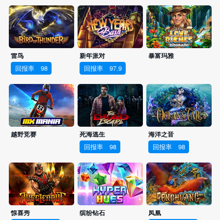
雷鸟
新年派对
暴富玛雅
回报率
98
回报率
97.9
越野竞赛
死海逃生
海洋之音
回报率
98
回报率
98
惊喜秀
缤纷钻石
凤凰