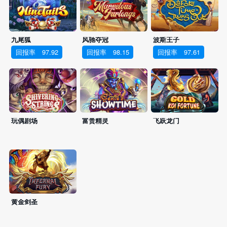
九尾狐
风驰夺冠
波斯王子
回报率
97.92
回报率
98.15
回报率
97.61
玩偶剧场
富贵精灵
飞跃龙门
黄金剑圣