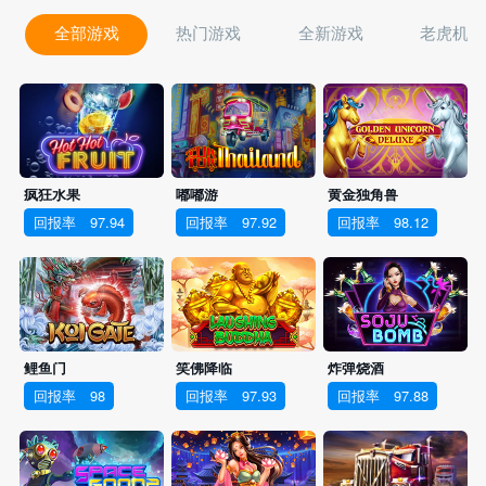
全部游戏
热门游戏
全新游戏
老虎机
疯狂水果
嘟嘟游
黄金独角兽
回报率
97.94
回报率
97.92
回报率
98.12
鲤鱼门
笑佛降临
炸弹烧酒
回报率
98
回报率
97.93
回报率
97.88