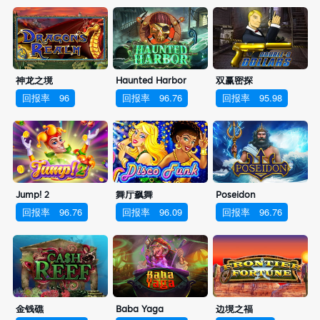
神龙之境
Haunted Harbor
双赢密探
回报率
96
回报率
96.76
回报率
95.98
Jump! 2
舞厅飙舞
Poseidon
回报率
96.76
回报率
96.09
回报率
96.76
金钱礁
Baba Yaga
边境之福