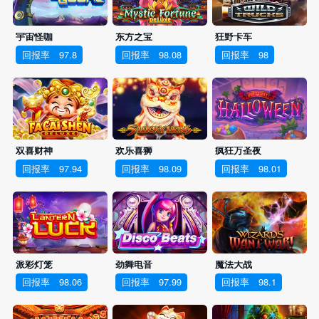
宇宙怪咖
东方之宝
狂野卡车
回报率
97.8
回报率
98.08
回报率
98
双喜财神
欢乐喜狮
疯狂万圣夜
回报率
97.94
回报率
98.09
回报率
98.01
派彩灯笼
劲舞电音
魔法大战
回报率
98.06
回报率
97.99
回报率
98.1