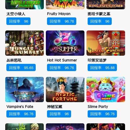
太空小绿人
Fruity Mayan
图坦卡蒙之墓
回报率
96
回报率
96.76
回报率
96
丛林怒吼
Hot Hot Summer
印第安追梦
回报率
95.65
回报率
96.76
回报率
95.88
Vampire's Fate
神秘宝藏
Slime Party
回报率
96.76
回报率
96
回报率
96.76