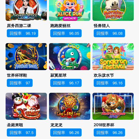
庶务西游二课
跑跑爱丽丝
怪兽猎人
回报率
96.19
回报率
96.05
回报率
96.08
世界杯球鞋
寂寞星球
欢乐泼水节
回报率
97
回报率
96.17
回报率
96.16
圣诞来啦
龙龙龙
2018世界杯
回报率
97.5
回报率
96.26
回报率
96.26