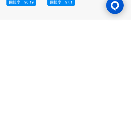
回报率
96.19
回报率
97.1
游戏许可证
BK8 由 Mettlemind Tech Ltd.（注册号：15779）运营，注册地址
位于科摩罗联盟安茹安自治岛穆察穆都市Hamchako区。BK8持有
科摩罗联盟安茹安自治岛政府颁发的合法牌照（许可证号：ALSI-
202504032-FI2），并受其监管。BK8已通过全部监管合规审查，
获得法律授权可开展一切机会游戏与投注活动。
游戏