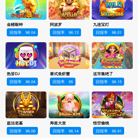
金鲤敲钟
阿波罗
九连宝灯
回报率
96.04
回报率
96.13
回报率
96.01
热音DJ
泰式鱼虾蟹
这市集绝了
回报率
96.04
回报率
95
回报率
96.15
盗法老墓
寿星大发
悟空偷桃
回报率
96.06
回报率
96.14
回报率
96.91