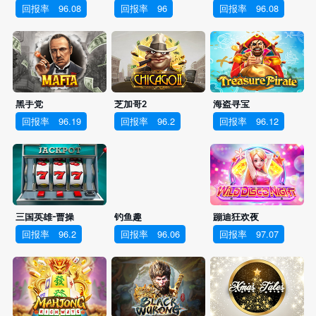
回报率
96.08
回报率
96
回报率
96.08
黑手党
海盗寻宝
芝加哥2
回报率
96.19
回报率
96.12
回报率
96.2
三国英雄-曹操
钓鱼趣
蹦迪狂欢夜
回报率
96.2
回报率
96.06
回报率
97.07