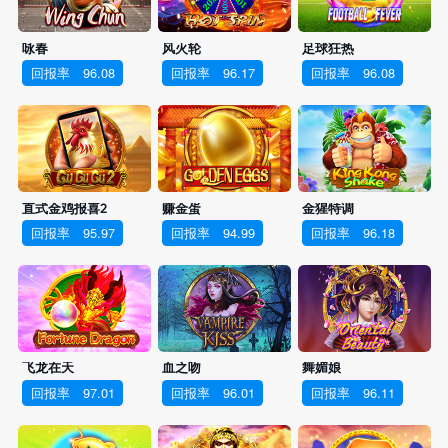
咏春
风火轮
足球狂热
回报率
96.08
回报率
96.17
回报率
96.08
直式金鸡报喜2
赚金蛋
金猩特调
回报率
95.97
回报率
94.99
回报率
96.18
飞龙在天
血之吻
舞媚娘
回报率
97.01
回报率
96.01
回报率
96.11