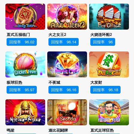
直式五福临门
火之女王2
火烧连环船2
回报率
96.02
回报率
96.14
回报率
96
板球狂热
不夜城
大发财
回报率
95.97
回报率
96.16
回报率
96.18
鸣梁
通比花鬪牌
直式足球狂热