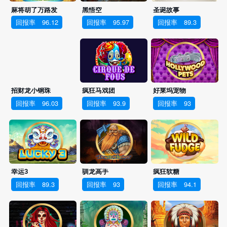
麻将胡了万路发
黑悟空
圣诞故事
回报率
96.12
回报率
95.97
回报率
89.3
招财龙小钢珠
疯狂马戏团
好莱坞宠物
回报率
96.03
回报率
93.9
回报率
93
幸运3
驯龙高手
疯狂软糖
回报率
89.3
回报率
93
回报率
94.1