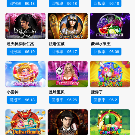
回报率
96.18
回报率
96.18
回报率
96.18
通天神探狄仁杰
法老宝藏
豪华水果王
回报率
96.19
回报率
96.17
回报率
96.08
小爱神
足球宝贝
辣爆了
回报率
96.13
回报率
96.26
回报率
96.2