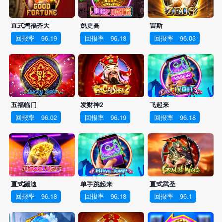
直式鸿福齐天
跳更高
宙斯
回报率
96.19
回报率
96.18
回报率
96.03
五福临门
发财神2
飞起来
回报率
96.02
回报率
96.19
回报率
96.18
直式蹦迪
单手跳起来
直式武圣
回报率
96.18
回报率
96.18
回报率
96.1