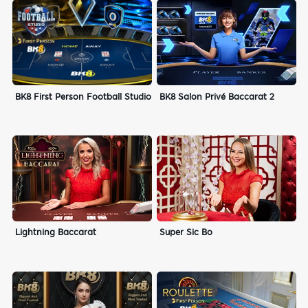
BK8 Salon Privé Baccarat 2
BK8 First Person Football Studio
Lightning Baccarat
Super Sic Bo