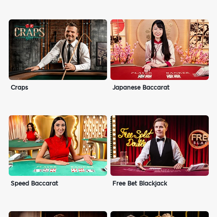
Craps
Japanese Baccarat
Speed Baccarat
Free Bet Blackjack