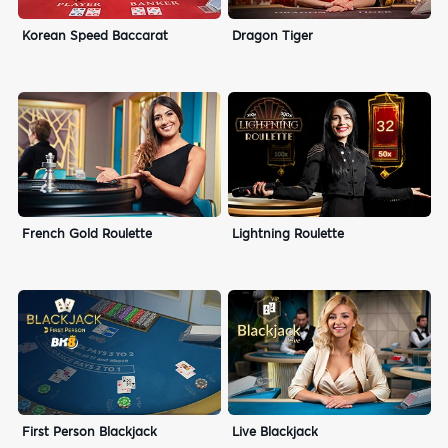
Korean Speed Baccarat
Dragon Tiger
French Gold Roulette
Lightning Roulette
First Person Blackjack
Live Blackjack