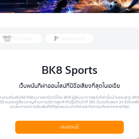
CMD Sports
Sbobet Sports
BK8 Sports
เว็บพนันกีฬาออนไลน์ที่มีชื่อเสียงที่สุดในเอเชีย
็นเกมเดิมพันกีฬาที่พัฒนาและเปิดตัวโดย BK8 ผู้พัฒนาการพนันกีฬาชั้นนำของตลาด BK
 คนและผู้เชี่ยวชาญด้านการบริการลูกค้าที่ปฏิบัติหน้าที่ 365 วันต่อปีตลอด 24 ชั่วโมงเพื่อให
ประสบการณ์การเดิมพันที่ดีที่สุดและประเภทกีฬาและกิจกรรมที่หลากหลายที่สุด
เล่นตอนนี้