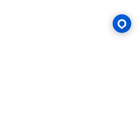
ไทย
ใบรับรอง