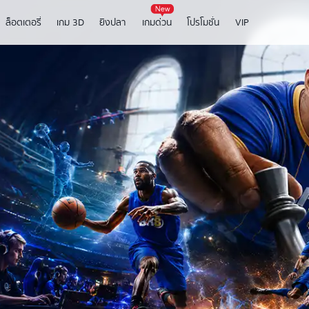
ล็อตเตอรี่
เกม 3D
ยิงปลา
เกมด่วน
โปรโมชั่น
VIP