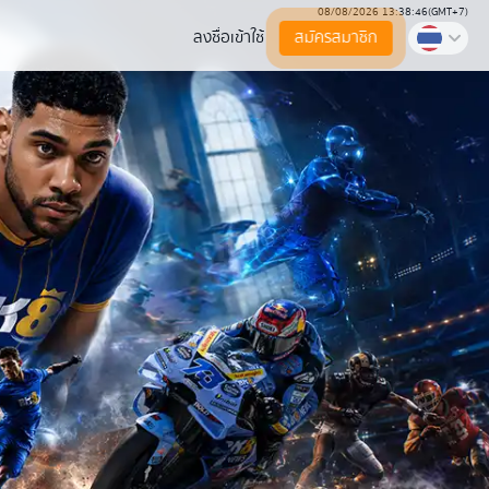
08/08/2026 13:38:47
(
GMT+7
)
ลงชื่อเข้าใช้
สมัครสมาชิก