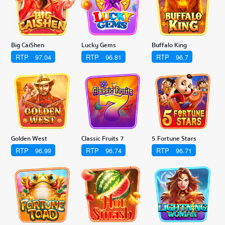
Big CaiShen
Lucky Gems
Buffalo King
RTP
97.04
RTP
96.81
RTP
96.7
Golden West
Classic Fruits 7
5 Fortune Stars
RTP
96.99
RTP
96.74
RTP
96.71