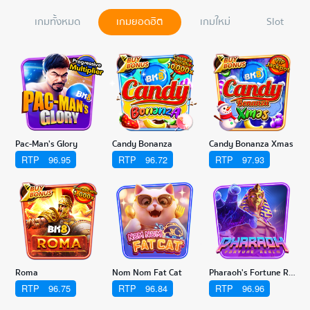
เกมทั้งหมด
เกมยอดฮิต
เกมใหม่
slot
Pac-Man's Glory
Candy Bonanza
Candy Bonanza Xmas
RTP
96.95
RTP
96.72
RTP
97.93
Roma
Nom Nom Fat Cat
Pharaoh's Fortune Realm
RTP
96.75
RTP
96.84
RTP
96.96