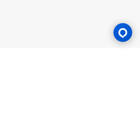
ใบอนุญาตเกม
BK8 ดำเนินการโดยบริษัท Mettlemind Tech Ltd. หมายเลขจดทะเบียน
15779 ที่อยู่จดทะเบียน: ฮัมชาโก, เมืองมูตซามูดู, เกาะอองฌวน , สหภาพคอ
โมโรส BK8ได้รับใบอนุญาตและอยู่ภายใต้การกำกับดูแลโดยรัฐบาลเกาะอองฌ
วน สหภาพคอโมโรส ภายใต้ใบอนุญาตเลขที่ ALSI-202504032-FI2 BK8