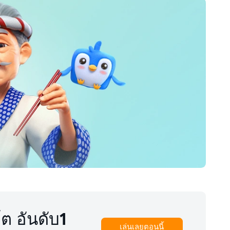
ต อันดับ1
เล่นเลยตอนนี้