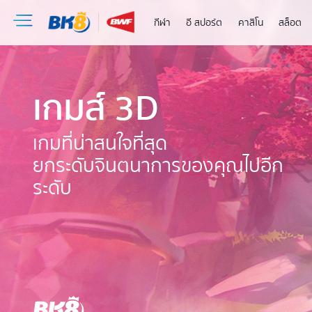
กีฬา
อี สปอร์ต
คาสิโน
สล็อต
เกมส์ 3D
เกมที่น่าสนใจที่สุด
ยกระดับจินตนาการของคุณไปอีก
ระดับ