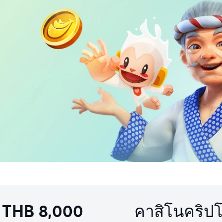
THB 8,000
คาสิโนคริปโ