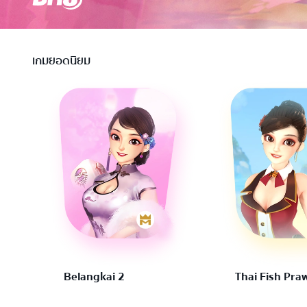
เกมยอดนิยม
Belangkai 2