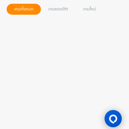
เกมทั้งหมด
เกมยอดฮิต
เกมใหม่