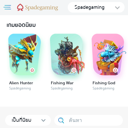
Spadegaming
เกมยอดนิยม
Alien Hunter
Fishing War
Fishing God
Spadegaming
Spadegaming
Spadegaming
เป็นที่นิยม