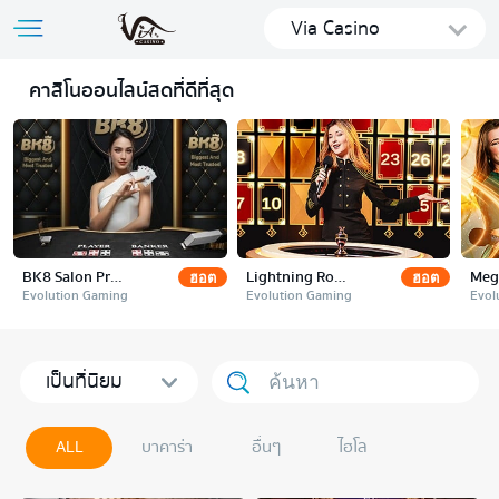
Via Casino
คาสิโนออนไลน์สดที่ดีที่สุด
BK8 Salon Prive Baccarat
Lightning Roulette
Meg
ฮอต
ฮอต
Evolution Gaming
Evolution Gaming
Evol
เป็นที่นิยม
ALL
บาคาร่า
อื่นๆ
ไฮโล