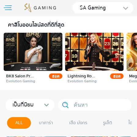
SA Gaming
คาสิโนออนไลน์สดที่ดีที่สุด
BK8 Salon Prive Baccarat
Lightning Roulette
Meg
ฮอต
ฮอต
Evolution Gaming
Evolution Gaming
Evol
เป็นที่นิยม
ALL
บาคาร่า
เสือ มังกร
รูเล็ต
ไฮโล