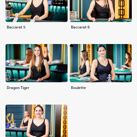
Baccarat 5
Baccarat 6
Dragon Tiger
Roulette