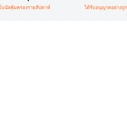
โบนัสคุ้มครองรายสัปดาห์
ได้รับอนุญาตอย่างถูก
5,542,525.00
i*i*
674,112.00
a*i**8
5,529,344.00
4*
3,666,462.00
*1*
7,482,436.00
*o*a*s*
7,384,603.00
e*7
9,234,705.00
*e*z*0*
7,945,746.00
**l*s
6,471,582.00
*o*