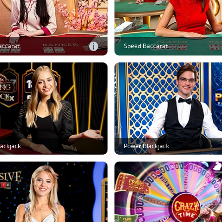
8,817,961.00
9,473,844.00
i**
accarat
Speed Baccarat
8,667,585.00
*r*a*t*r*
6,246,561.00
*r*t*n
1,639,801.00
z
8,373,816.00
8*4*
lackjack
Power Blackjack
2,033,377.00
**45
1,899,909.00
*
244,740.00
6*1
2,098,104.00
*m*