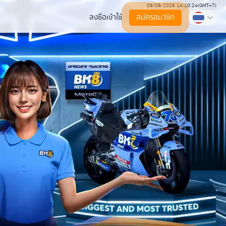
09/08/2026 14:10:26
(
GMT+7
)
ลงชื่อเข้าใช้
สมัครสมาชิก