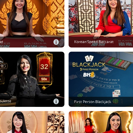
674,112.00
a*i**8
5,529,344.00
4*
3,666,462.00
*1*
at
Korean Speed Baccarat
7,482,436.00
*o*a*s*
7,384,603.00
e*7
9,234,705.00
*e*z*0*
7,945,746.00
**l*s
oulette
First Person Blackjack
6,471,582.00
*o*
9,459,185.00
*i*8