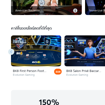
SA Gaming / Baccarat
*a*b*
American Roulette
Immersive 
EBET / Baccarat
c***u
AE Casino / Baccarat
*u**2
คาสิโนออนไลน์สดที่ดีที่สุด
SA Gaming / Dragon Tiger
*a*l*t
Dream Gaming E8 /Baccarat
a*r*a
EBET / Baccarat
z*aa*
AE Casino / Baccarat
**r*c*
BK8 Salon Privé Baccarat 2
BK8 Baccarat 1
ฮอต
ฮอต
Evolution Gaming
PPLiveCasino
Dream Gaming E8 /Baccarat
***r*f
Dream Gaming E8 /Baccarat
b*u*i*
150%
Evolution Gaming / Baccarat
*i***