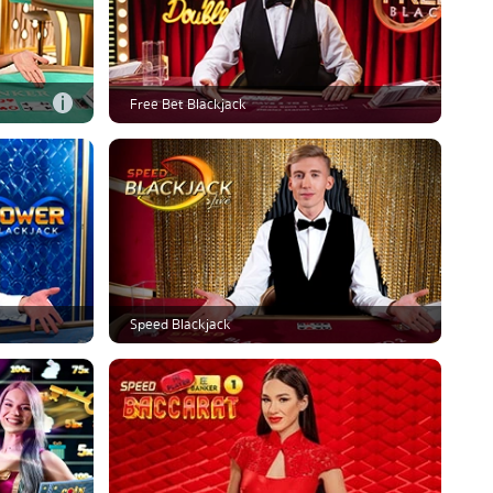
Free Bet Blackjack
Speed Blackjack