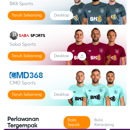
BK8 Sports
Taruh Sekarang
Desktop
Saba Sports
Taruh Sekarang
Desktop
CMD Sports
Taruh Sekarang
Desktop
Perlawanan
Bola
Bola
Tergempak
Sepak
Keranjang​