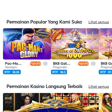
Permainan Popular Yang Kami Suka
Lihat semua
Popular
Popular
Pac-Man's Glory
BK8 Gates of Olympus 1000
Nextspin
Pragmatic
Pragmat
RTP
96.95
RTP
96.5
RTP
97
Permainan Kasino Langsung Terbaik
Lihat semua