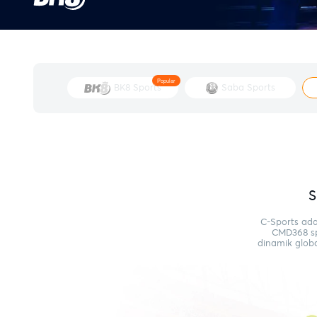
Popular
BK8 Sports
Saba Sports
S
C-Sports ad
CMD368 sp
dinamik glob