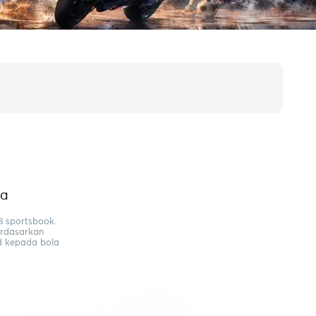
ia
 sportsbook.
erdasarkan
d kepada bola