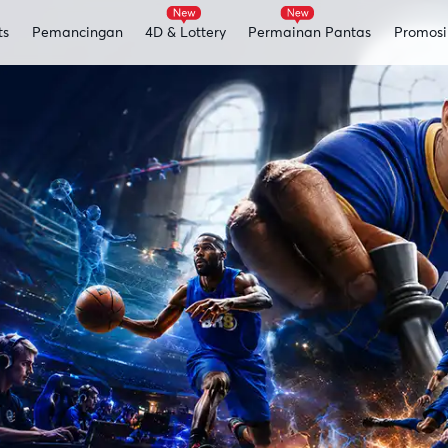
ts
Pemancingan
4D & Lottery
Permainan Pantas
Promosi