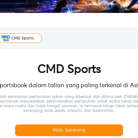
CMD Sports
CMD Sports
portsbook dalam talian yang paling terkenal di As
alah permainan pertaruhan sukan yang dibentuk dan dibina oleh CMD368
ortsbook menyediakan perkhidmatan pertaruhan untuk acara sukan b
al masa nyata dan topik hangat pasaran, ia termasuk tetapi tidak terha
keranjang, bola sepak, eSports, dan badminton.
Main Sekarang