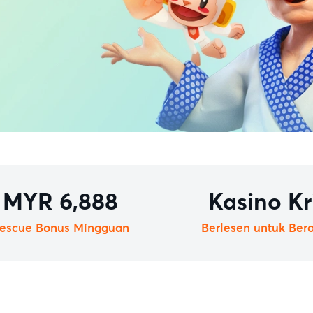
MYR 6,888
Kasino Kr
escue Bonus Mingguan
Berlesen untuk Bero