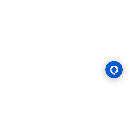
Lesen Permainan