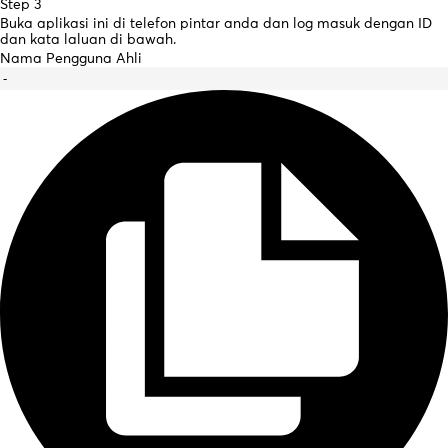
Step 3
Buka aplikasi ini di telefon pintar anda dan log masuk dengan ID
dan kata laluan di bawah.
Nama Pengguna Ahli