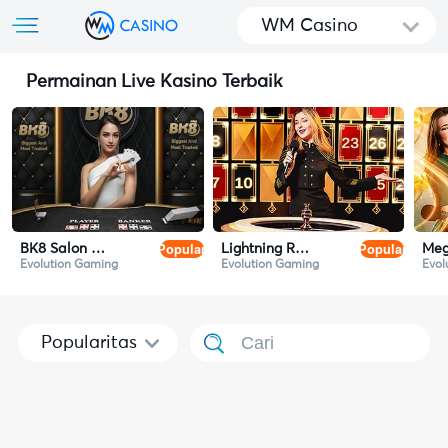
WM Casino
Permainan Live Kasino Terbaik
Popular
Popular
BK8 Salon Prive Baccarat
Lightning Roulette
Meg
Evolution Gaming
Evolution Gaming
Evol
Popularitas