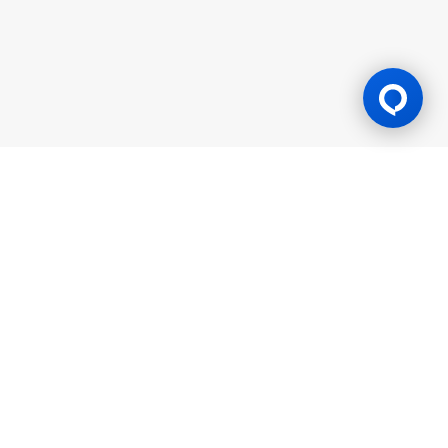
Lesen Permainan
BK8 dioperasikan oleh Mettlemind Tech Ltd., dengan nomor
registrasi: 15779, dan alamat terdaftar di Hamchako,
Mutsamudu, Pulau Otonom Anjouan, Uni Komoro. BK8
berlisensi dan teregulasi oleh Pemerintah Pulau Otonom